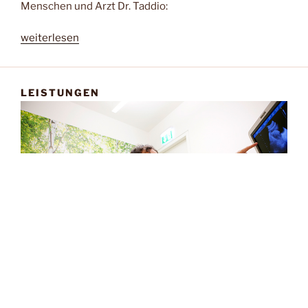
Menschen und Arzt Dr. Taddio:
„Dr.
weiterlesen
H.-
J.
Taddio“
LEISTUNGEN
Vorsorgeuntersuchungen